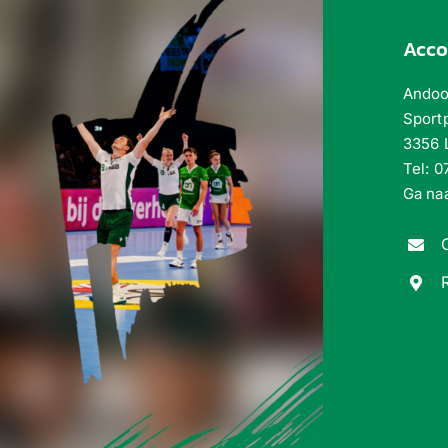
Acc
Andoo
Sport
3356 
Tel:
0
Ga naa