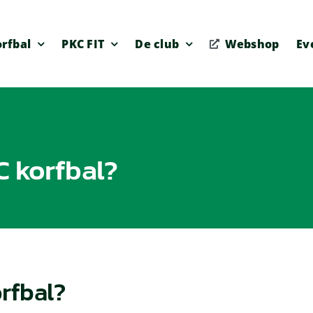
rfbal
PKC FIT
De club
Webshop
Ev
C korfbal?
rfbal?