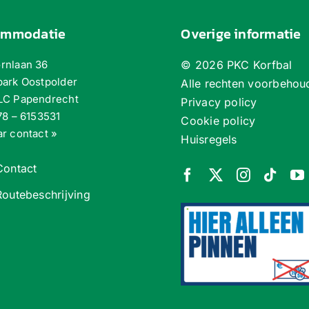
ommodatie
Overige informatie
rnlaan 36
©
2026 PKC Korfbal
park Oostpolder
Alle rechten voorbehou
LC Papendrecht
Privacy policy
78 – 6153531
Cookie policy
r contact »
Huisregels
Contact
Routebeschrijving