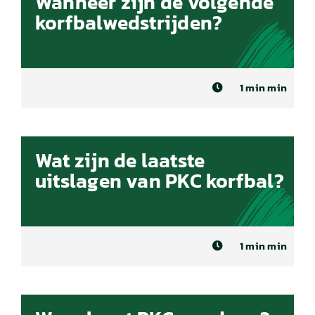
Wanneer zijn de volgende
korfbalwedstrijden?
1 min min
Wat zijn de laatste
uitslagen van PKC korfbal?
1 min min