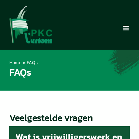
Ga
naar
inhoud
Home
»
FAQs
FAQs
Veelgestelde vragen
Wat is vrijwilligerswerk en