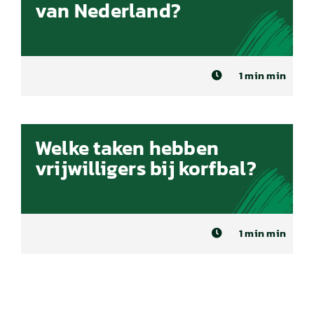
van Nederland?
1 min min
Welke taken hebben
vrijwilligers bij korfbal?
1 min min