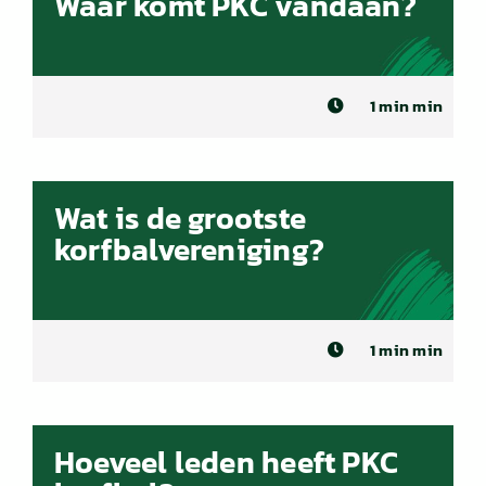
Waar komt PKC vandaan?
1 min min
Wat is de grootste
korfbalvereniging?
1 min min
Hoeveel leden heeft PKC