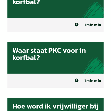
korfbal?
1 min min
Waar staat PKC voor in
korfbal?
1 min min
Hoe word ik vrijwilliger bij