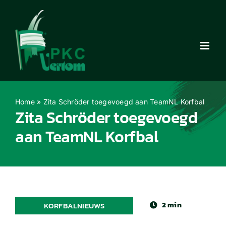
Ga
naar
inhoud
Home
»
Zita Schröder toegevoegd aan TeamNL Korfbal
Zita Schröder toegevoegd
aan TeamNL Korfbal
2 min
KORFBALNIEUWS