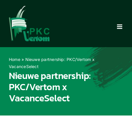
Ga
naar
inhoud
Home
»
Nieuwe partnership: PKC/Vertom x
VacanceSelect
Nieuwe partnership:
PKC/Vertom x
VacanceSelect